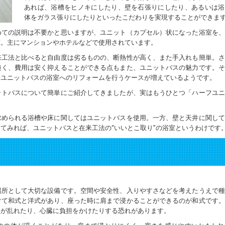
あれば、浴槽をヒノキにしたり、壁を石張りにしたり、あるいは浴
体をガラス張りにしたりといったこだわりを実現することができま
めての説明は不要かと思いますが、ユニット（カプセル）状になった浴室を、
室。主にマンションやホテルなどで使用されています。
来工法と比べると自由度は劣るものの、断熱性が高く、また手入れも簡単。さ
短く、費用は安く抑えることができる点もまた、ユニットバスの魅力です。そ
らユニットバスの浴室へのリフォームを行うケースが増えているようです。
ットバスについて簡単にご紹介してきましたが、実はもうひとつ「ハーフユニ
求められる浴槽や床に関してはユニットバスを使用。一方、壁と天井に関して
てみれば、ユニットバスと在来工法の“いいとこ取り”の浴室というわけです
場所として大切な設備です。空間や安全性、入りやすさなどを考えたうえで種
けて和式と洋式があり、座った時に肩まで浸かることができるのが和式です。
吸が乱れたり、心臓に負担をかけたりする恐れがあります。