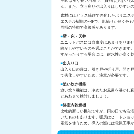
洋式は浅く長い浴槽で、負担は少ないも
ん。また、立ち座りや出入りはしやすい
素材にはガラス繊維で強化したポリエス
エステル樹脂のFRPで、肌触りが良く色
同様の特徴で高級感があります。
■
壁・床・天井
ユニットバスには自由度はあまりありま
除がしやすいものを選ぶことができます
すかったりする場合には、耐水性が高く
■
出入り口
出入り口の扉は、引き戸や折り戸、開き
て劣化しやすいため、注意が必要です。
■
追い炊き機能
追い炊き機能は、冷めたお風呂を沸かし
とあわせて検討しましょう。
■
浴室内乾燥機
比較的新しい機能ですが、雨の日でも洗
いたものもあります。暖房はヒートショ
電気を使うため、導入の際には電気工事