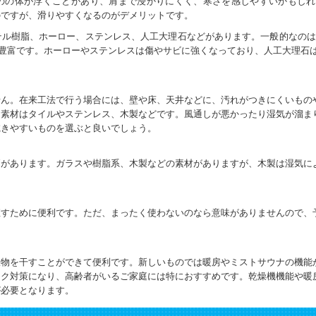
のの体が浮くことがあり、肩まで浸かりにくく、寒さを感じやすいかもしれ
のですが、滑りやすくなるのがデメリットです。
テル樹脂、ホーロー、ステンレス、人工大理石などがあります。一般的なのは
も豊富です。ホーローやステンレスは傷やサビに強くなっており、人工大理石は
せん。在来工法で行う場合には、壁や床、天井などに、汚れがつきにくいもの
。素材はタイルやステンレス、木製などです。風通しが悪かったり湿気が溜ま
乾きやすいものを選ぶと良いでしょう。
戸があります。ガラスや樹脂系、木製などの素材がありますが、木製は湿気に
直すために便利です。ただ、まったく使わないのなら意味がありませんので、
濯物を干すことができて便利です。新しいものでは暖房やミストサウナの機能
ック対策になり、高齢者がいるご家庭には特におすすめです。乾燥機機能や暖
が必要となります。