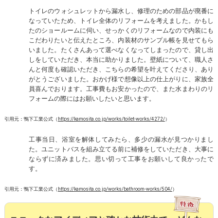
トイレのウォシュレットから漏水し、修理のための部品が廃番に
なっていたため、トイレ全体のリフォームを考えました。かもし
たのショールームに伺い、せっかくのリフォームなので内装にも
こだわりたいと伝えたところ、内装材のサンプル帳を見せてもら
いました。たくさんあって選べなくなってしまったので、貸し出
しをしていただき、本当に助かりました。壁紙について、職人さ
んと何度も確認いただき、こちらの希望を叶えてくださり、あり
がとうございました。おかげ様で想像以上の仕上がりに、家族全
員喜んでおります。工事費もお安かったので、また水まわりのリ
フォームの際にはお願いしたいと思います。
引用元：鴨下工業公式（
https://kamosita.co.jp/works/toilet-works/4272/
）
工事当日、浴室を解体してみたら、多少の漏水が見つかりまし
た。ユニットバスを組み立てる前に補修をしていただき、大事に
ならずに済みました。思い切って工事をお願いして良かったで
す。
引用元：鴨下工業公式（
https://kamosita.co.jp/works/bathroom-works/504/
）