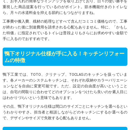
く、お手入れの簡単なラインアップを取り上げており、日々の使い勝手を
重視した商品提案を行っているのがポイント。節水機能付きのトイレな
ら、月々の水道料金を抑える節約にもつながりますね。
工事費や搬入費、残材の処理などすべて含んだコミコミ価格なので、工事
が終わった後に別途費用を請求される心配もありません。特に、「かもし
た特価」に指定されているトイレは普段よりもさらにお求めやすい金額で
手に入るのでおすすめです。
鴨下オリジナル仕様が手に入る！キッチンリフォー
ムの特徴
鴨下工業では、TOTO、クリナップ、TOCLASのキッチンを扱っていま
す。各メーカーのシステムキッチンは、それぞれ収納やカラーバリエーシ
ョンなどを自由に変更可能です。ただ、設定の自由度が高いということ
は、自宅の間取りに合わせてどのオプションをつけたら良いのか素人目に
はわかりづらいという意味でもあります。
その点、鴨下オリジナル仕様は間口のサイズごとにキッチンを選べるとい
うわかりやすさ。担当者と相談しながらどのキッチンにするか選べるの
で、デザインやサイズで失敗する心配もありません。