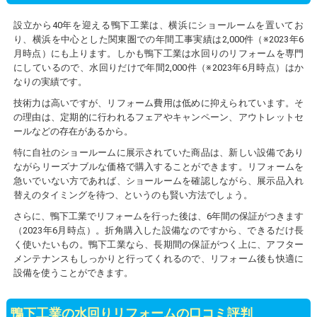
設立から40年を迎える鴨下工業は、横浜にショールームを置いてお
り、横浜を中心とした関東圏での年間工事実績は2,000件（※2023年6
月時点）にも上ります。しかも鴨下工業は水回りのリフォームを専門
にしているので、水回りだけで年間2,000件（※2023年6月時点）はか
なりの実績です。
技術力は高いですが、リフォーム費用は低めに抑えられています。そ
の理由は、定期的に行われるフェアやキャンペーン、アウトレットセ
ールなどの存在があるから。
特に自社のショールームに展示されていた商品は、新しい設備であり
ながらリーズナブルな価格で購入することができます。リフォームを
急いでいない方であれば、ショールームを確認しながら、展示品入れ
替えのタイミングを待つ、というのも賢い方法でしょう。
さらに、鴨下工業でリフォームを行った後は、6年間の保証がつきます
（2023年6月時点）。折角購入した設備なのですから、できるだけ長
く使いたいもの。鴨下工業なら、長期間の保証がつく上に、アフター
メンテナンスもしっかりと行ってくれるので、リフォーム後も快適に
設備を使うことができます。
鴨下工業の水回りリフォームの口コミ評判