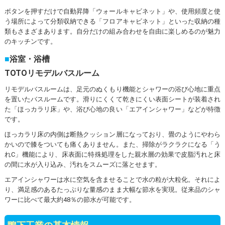
ボタンを押すだけで自動昇降「ウォールキャビネット」や、使用頻度と使
う場所によって分類収納できる「フロアキャビネット」といった収納の種
類もさまざまあります。自分だけの組み合わせを自由に楽しめるのが魅力
のキッチンです。
浴室・浴槽
TOTOリモデルバスルーム
リモデルバスルームは、足元のぬくもり機能とシャワーの浴び心地に重点
を置いたバスルームです。滑りにくくて乾きにくい表面シートが装着され
た「ほっカラリ床」や、浴び心地の良い「エアインシャワー」などが特徴
です。
ほっカラリ床の内側は断熱クッション層になっており、畳のようにやわら
かいので膝をついても痛くありません。また、掃除がラクラクになる「う
れC」機能により、床表面に特殊処理をした親水層の効果で皮脂汚れと床
の間に水が入り込み、汚れをスムーズに落とせます。
エアインシャワーは水に空気を含ませることで水の粒が大粒化。それによ
り、満足感のあるたっぷりな量感のまま大幅な節水を実現。従来品のシャ
ワーに比べて最大約48％の節水が可能です。