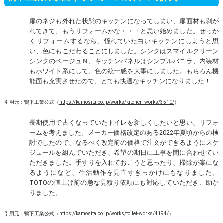
扉のネジも外れた状態のキッチンになってしまい、扉面材も剥が
れてきて、もうリフォームかな・・・と思い始めました。せっか
くリフォームするなら、憧れていた白いキッチンにしようと思
い、色にもこだわることにしました。シンクはスマイルクリーン
シンクのベージュＮ、キッチンパネルはシンプルバニラ、内装材
もホワイト系にして、色の統一感を大事にしました。もちろん機
能面も充実させたので、とても快適なキッチンになりました！
引用元：鴨下工業公式（
https://kamosita.co.jp/works/kitchen-works/3510/
）
長期使用で古くなっていたトイレを新しくしたいと思い、リフォ
ームを考えました。メーカー価格改定のある2022年夏頃からの検
討でしたので、なるべく改定前の価格で注文ができるようにスケ
ジュールを組んでいただき、希望の期日に工事を間に合わせてい
ただきました。手すりを入れておこうと思ったり、掃除が楽にな
るようになど、生活動作を見直すきっかけにもなりました。
TOTOの値上げ前の急な見積り依頼にも対応していただき、助か
りました。
引用元：鴨下工業公式（
https://kamosita.co.jp/works/toilet-works/4194/
）