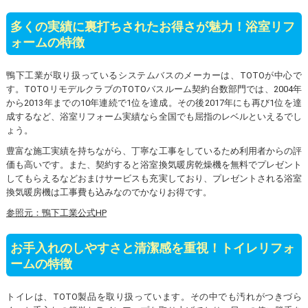
多くの実績に裏打ちされたお得さが魅力！浴室リフ
ォームの特徴
鴨下工業が取り扱っているシステムバスのメーカーは、TOTOが中心で
す。TOTOリモデルクラブのTOTOバスルーム契約台数部門では、2004年
から2013年までの10年連続で1位を達成。その後2017年にも再び1位を達
成するなど、浴室リフォーム実績なら全国でも屈指のレベルといえるでし
ょう。
豊富な施工実績を持ちながら、丁寧な工事をしているため利用者からの評
価も高いです。また、契約すると浴室換気暖房乾燥機を無料でプレゼント
してもらえるなどおまけサービスも充実しており、プレゼントされる浴室
換気暖房機は工事費も込みなのでかなりお得です。
参照元：鴨下工業公式HP
お手入れのしやすさと清潔感を重視！トイレリフォ
ームの特徴
トイレは、TOTO製品を取り扱っています。その中でも汚れがつきづら