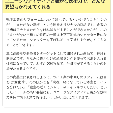
ユニークなアイディアと確かな技術力で、どんな
要望もかなえてくれる
鴨下工業のリフォームについて調べているといやでも目を引くの
が、「またがない浴槽」という同社オリジナルの商品です。通常の
浴槽はフチをまたがらなければ入浴することができませんが、この
「またがない浴槽」の側面の一部は上下可動式のシャッター状にな
っているため、シャッターを下げれば、文字通りまたがなくても入
ることができます。
主に高齢者や身障者をターゲットにして開発された商品で、特許も
取得済です。ちなみに備え付けの給湯タンクを使ってお湯を入れる
仕様になっていて、わずか50秒程度で、半身浴ができるくらいのお
湯がたまるようです。
この商品に代表されるように、鴨下工業の水回りのリフォームは言
わば“変化球”。そのほかにも「現在一緒になっている浴室とトイレ
を分けたい」「寝室の近くにシャワーやトイレをつくりたい」とい
ったハードルの高い要望にも、ユニークなアイディアと確かな技術
力を持つ鴨下工業であれば、しっかりと応えてくれます。