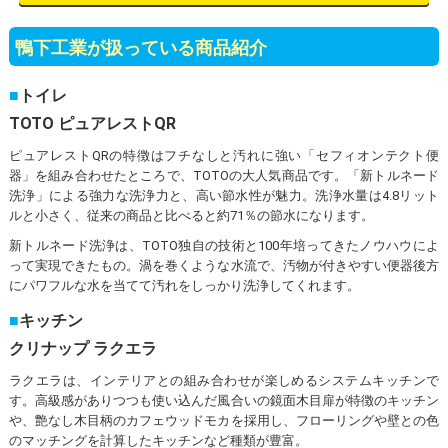
鴨下工業が扱っている商品紹介
トイレ
TOTO ピュアレストQR
ピュアレストQRの特徴はフチなしと汚れに強い「セフィオンテクト便
器」を組み合わせたところで、TOTOの大人気商品です。「新トルネード
洗浄」による強力な洗浄力と、高い節水性が魅力。洗浄水量は4.8リット
ルと小さく、従来の商品と比べると約71％の節水になります。
新トルネード洗浄は、TOTO独自の技術と100年培ってきたノウハウによ
って実現できたもの。渦を巻くような水流で、汚物が付きやすい便器後方
にパワフルな水を当てて汚れをしっかり洗浄してくれます。
キッチン
クリナップ ラクエラ
ラクエラは、インテリアとの組み合わせが楽しめるシステムキッチンで
す。高級感がありつつも使い込んだ風合いの鏡面木目扉が特徴のキッチン
や、艶なし木目柄のカフェウッドモカを採用し、フローリングや壁との色
のマッチングを計算したキッチンなど種類が豊富。