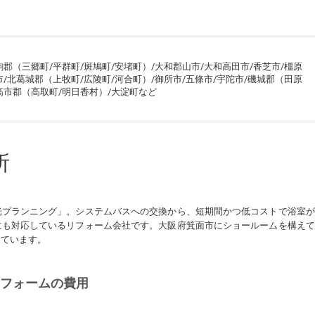
駒郡（三郷町/平群町/斑鳩町/安堵町）/大和郡山市/大和高田市/香芝市/橿原
市/北葛城郡（上牧町/広陵町/河合町）/御所市/五條市/宇陀市/磯城郡（田原
/高市郡（高取町/明日香村）/大淀町など
所
光プランニング」。システムバスへの交換から、短期間かつ低コストで浴室が
にも対応しているリフォーム会社です。大阪府箕面市にショールームを構えて
っています。
リフォームの費用