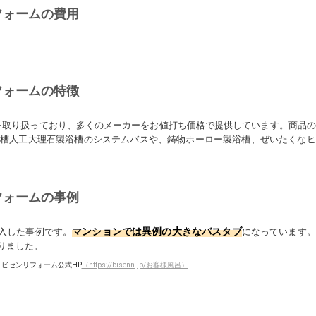
フォームの費用
フォームの特徴
を取り扱っており、多くのメーカーをお値打ち価格で提供しています。商品の
浴槽人工大理石製浴槽のシステムバスや、鋳物ホーロー製浴槽、ぜいたくな
フォームの事例
マンションでは異例の大きなバスタブ
を導入した事例です。
になっています。
りました。
ビセンリフォーム公式HP
（https://bisenn.jp/お客様風呂）