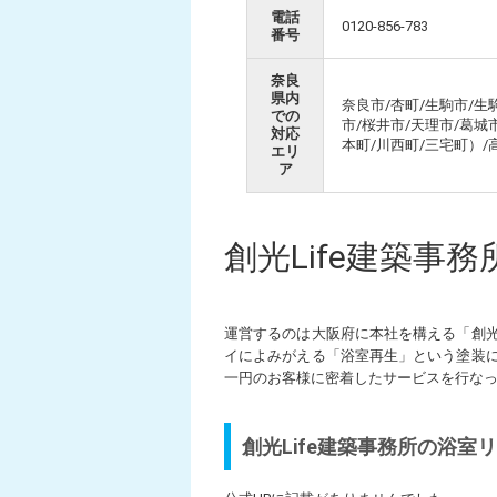
電話
0120-856-783
番号
奈良
県内
奈良市/杏町/生駒市/生
での
市/桜井市/天理市/葛城
対応
本町/川西町/三宅町）
エリ
ア
創光Life建築事務
運営するのは大阪府に本社を構える「創
イによみがえる「浴室再生」という塗装
一円のお客様に密着したサービスを行な
創光Life建築事務所の浴室