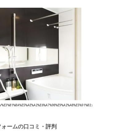
E3%81%8A%E5%AE%A2%E6%A7%98%E9%A2%A8%E5%91%82）
フォームの口コミ・評判