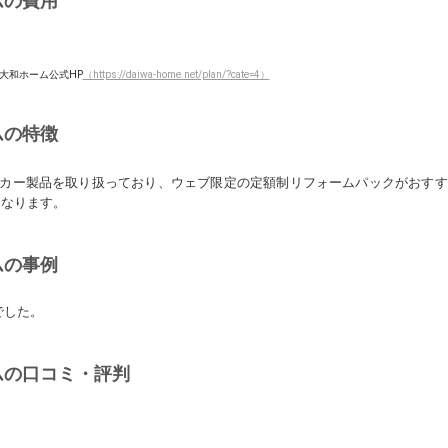
ムの費用
大和ホーム公式HP
（https://daiwa-home.net/plan/?cate=4）
ムの特徴
カー製品を取り扱っており、ウェブ限定の定額制リフォームパックがおすす
になります。
ムの事例
でした。
ムの口コミ・評判
。