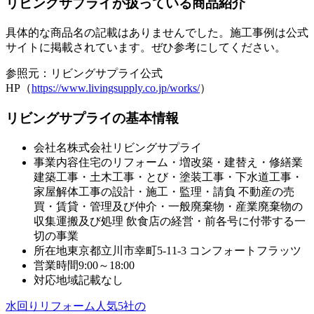
リビングサプライが扱っている商品紹介
具体的な商品名の記載はありませんでした。施工事例は公式
サイトに掲載されています。ぜひ参考にしてください。
参照元：リビングサプライ公式
HP（
https://www.livingsupply.co.jp/works/
）
リビングサプライの基本情報
会社名
株式会社リビングサプライ
事業内容
住宅のリフォーム・増改築・建替え・修繕業
建築工事・土木工事・とび・塗装工事・下水道工事・
家屋解体工事の設計・施工・監理・請負 不動産の売
買・賃貸・管理及び仲介・一般廃棄物・産業廃棄物の
収集運搬及び処理 飲食店の経営・前各号に付帯する一
切の事業
所在地
東京都立川市幸町5-11-3 コンフォートフラッツ
営業時間
9:00～18:00
対応地域
記載なし
水回りリフォーム人気5社の