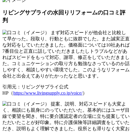
リビングサプライの水回りリフォームの口コミ評
判
まず対応スピードが他会社と比較し
て早かった。段取り、行動ともに抜群でした。また誠実正直
な対応をしていただきました。価格面については10社あれば
7番目位と正直に話していただきましたしトラブルなどがあ
ればスピードをもって対応、謝罪、修正をしていただきまし
た。コミュニケーションの取り方も勉強なさっているのか話
しやすく、相談しやすい環境でした。このようなリフォーム
会社と出会えてありがたかったなと思います。
引用元：リビングサプライ公式
HP（
https://www.livingsupply.co.jp/voice/
）
提案、説明、対応スピードも大変よ
く、相談にも親身にのっていただいた。基本的にはユーザ目
線で要望を聞き、特に要介護認定者の立場に立ち提案してい
ただいたことが好印象。特に介護保険等詳細調査をしていた
だき、説明もよく理解できました。役所とも滞りなく大変お