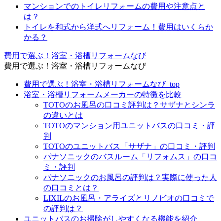
マンションでのトイレリフォームの費用や注意点と
は？
トイレを和式から洋式へリフォーム！費用はいくらか
かる？
費用で選ぶ！浴室・浴槽リフォームなび
費用で選ぶ！浴室・浴槽リフォームなび
費用で選ぶ！浴室・浴槽リフォームなび_top
浴室・浴槽リフォームメーカーの特徴を比較
TOTOのお風呂の口コミ評判は？サザナとシンラ
の違いとは
TOTOのマンション用ユニットバスの口コミ・評
判
TOTOのユニットバス「サザナ」の口コミ・評判
パナソニックのバスルーム「リフォムス」の口コ
ミ・評判
パナソニックのお風呂の評判は？実際に使った人
の口コミとは？
LIXILのお風呂・アライズとリノビオの口コミで
の評判は？
ユニットバスのお掃除がしやすくなる機能を紹介