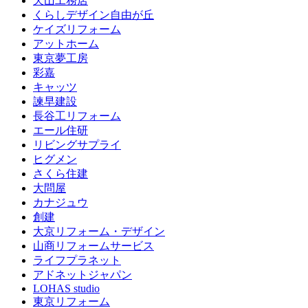
天山工務店
くらしデザイン自由が丘
ケイズリフォーム
アットホーム
東京夢工房
彩嘉
キャッツ
諫早建設
長谷工リフォーム
エール住研
リビングサプライ
ヒグメン
さくら住建
大問屋
カナジュウ
創建
大京リフォーム・デザイン
山商リフォームサービス
ライフプラネット
アドネットジャパン
LOHAS studio
東京リフォーム