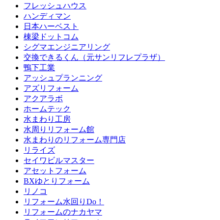
フレッシュハウス
ハンディマン
日本ハーベスト
棟梁ドットコム
シグマエンジニアリング
交換できるくん（元サンリフレプラザ）
鴨下工業
アッシュプランニング
アズリフォーム
アクアラボ
ホームテック
水まわり工房
水周りリフォーム館
水まわりのリフォーム専門店
リライズ
セイワビルマスター
アセットフォーム
BXゆとりフォーム
リノコ
リフォーム水回りDo！
リフォームのナカヤマ