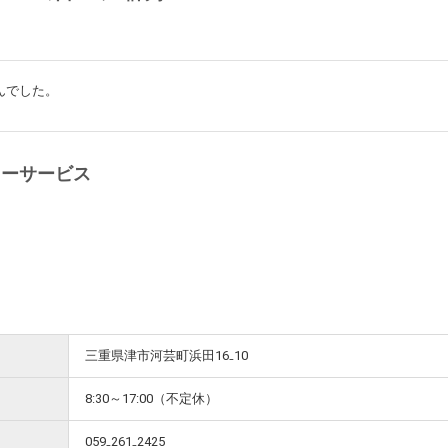
んでした。
ターサービス
三重県津市河芸町浜田16₋10
8:30～17:00（不定休）
059₋261₋2425