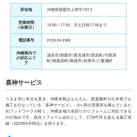
所在地
沖縄県那覇市上間字197-2
営業時間
10:00～17:30、月土日祝17:00まで
（休業日）
電話番号
0120-24-3583
沖縄県内で
浦添市/那覇市/豊見城市/西原町/与那原
の対応エリ
町/南風原町/南城市/糸満市/八重瀬町
ア
喜神サービス
うるま市に本社を置き、沖縄本島はもちろん、渡嘉敷村や久米島でも
施工を行なっている「喜神サービス」。6ヶ所の営業所を構えているた
めフットワークが軽く、沖縄全域の水回りのリフォームに対応できる
のが強みです。総合リフォーム会社として、2万8千件を超える施工実
績（2023年6月時点）を誇ります。