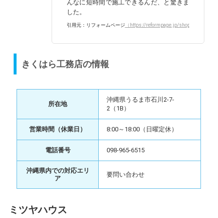
んなに短時間で施工できるんだ、と驚きま
した。
引用元：リフォームページ
（https://reformpage.jp/shop/7002/rev
きくはら工務店の情報
沖縄県うるま市石川2-7-
所在地
2（1B）
営業時間（休業日）
8:00～18:00（日曜定休）
電話番号
098-965-6515
沖縄県内での対応エリ
要問い合わせ
ア
ミツヤハウス