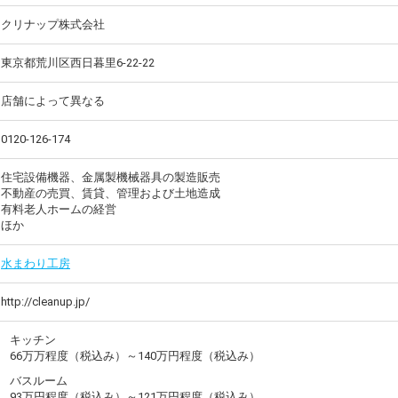
クリナップ株式会社
東京都荒川区西日暮里6-22-22
店舗によって異なる
0120-126-174
住宅設備機器、金属製機械器具の製造販売
不動産の売買、賃貸、管理および土地造成
有料老人ホームの経営
ほか
水まわり工房
http://cleanup.jp/
キッチン
66万万程度（税込み）～140万円程度（税込み）
バスルーム
93万円程度（税込み）～121万円程度（税込み）