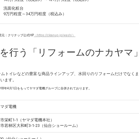
洗面化粧台
9万円程度～34万円程度（税込み）
照元：クリナップ公式HP
（https://cleanup.jp/wash/）
を行う「リフォームのナカヤマ
テムトイレなどの豊富な商品ラインアップ、水回りのリフォームだけでなくま
ています。
018年4月1日をもってヤマダ電機グループに合併されております。
ヤマダ電機
市栄町1-1（ヤマダ電機本社）
市若林区大和町3-1-23（仙台ショールーム）
18:00（仙台ショールーム）