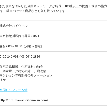
きた信頼を活かした全国ネットワークが特長。100社以上の提携工務店の協
ます。独自のセット商品なども取り扱っています。
株式会社ハイウィル
東京都荒川区西日暮里2-35-1
受付9:00～18:00（月曜～金曜）
0120-246-991／03-5615-2826
住宅設備機器、住宅建材の卸売
日本家屋、戸建ての施工、増改築
マンション専有部分のリノベーション
ほか
水周りリフォーム館
http://mizumawari-reformkan.com/