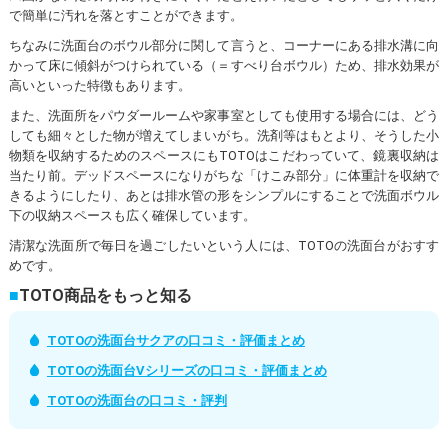
で簡単に汚れを落とすことができます。
ちなみに洗面台のボウル部分に関して言うと、コーナーにある排水溝に向
かって床に傾斜がつけられている（＝すべり台ボウル）ため、排水効果が
高いといった特徴もあります。
また、洗面所をパウダールームや家事室としても使用する場合には、どう
しても細々とした物が増えてしまいがち。洗剤等はもとより、そうした小
物類を収納するためのスペースにもTOTOはこだわっていて、鏡裏収納は
当たり前。デッドスペースになりがちな「けこみ部分」に体重計を収納で
きるようにしたり、あとは排水管の形をシンプルにすることで洗面ボウル
下の収納スペースも広く確保しています。
清潔な洗面所で毎日を過ごしたいという人には、TOTOの洗面台がおすす
めです。
TOTO商品をもっと知る
TOTOの洗面台サクアの口コミ・評価まとめ
TOTOの洗面台Vシリーズの口コミ・評価まとめ
TOTOの洗面台の口コミ・評判