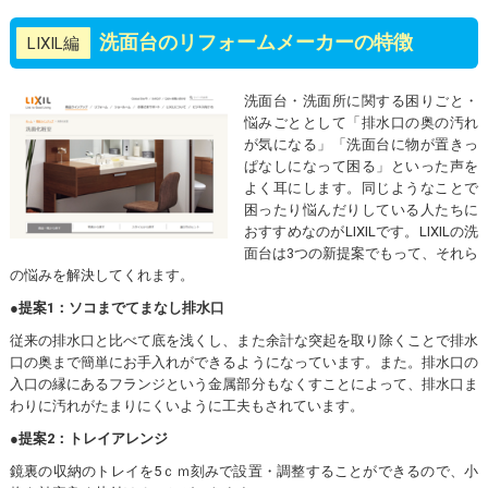
洗面台のリフォームメーカーの特徴
LIXIL編
洗面台・洗面所に関する困りごと・
悩みごととして「排水口の奥の汚れ
が気になる」「洗面台に物が置きっ
ぱなしになって困る」といった声を
よく耳にします。同じようなことで
困ったり悩んだりしている人たちに
おすすめなのがLIXILです。LIXILの洗
面台は3つの新提案でもって、それら
の悩みを解決してくれます。
●提案1：ソコまでてまなし排水口
従来の排水口と比べて底を浅くし、また余計な突起を取り除くことで排水
口の奥まで簡単にお手入れができるようになっています。また。排水口の
入口の縁にあるフランジという金属部分もなくすことによって、排水口ま
わりに汚れがたまりにくいように工夫もされています。
●提案2：トレイアレンジ
鏡裏の収納のトレイを5ｃｍ刻みで設置・調整することができるので、小