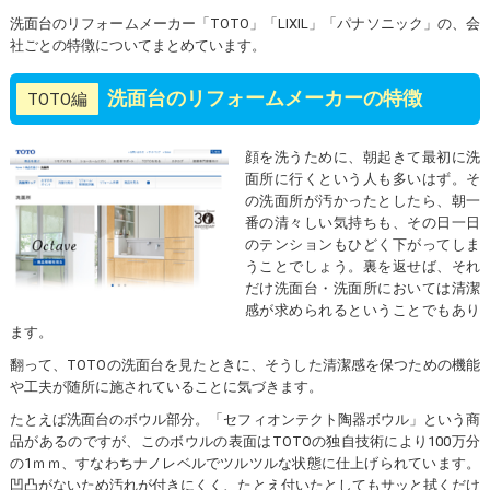
洗面台のリフォームメーカー「TOTO」「LIXIL」「パナソニック」の、会
社ごとの特徴についてまとめています。
洗面台のリフォームメーカーの特徴
TOTO編
顔を洗うために、朝起きて最初に洗
面所に行くという人も多いはず。そ
の洗面所が汚かったとしたら、朝一
番の清々しい気持ちも、その日一日
のテンションもひどく下がってしま
うことでしょう。裏を返せば、それ
だけ洗面台・洗面所においては清潔
感が求められるということでもあり
ます。
翻って、TOTOの洗面台を見たときに、そうした清潔感を保つための機能
や工夫が随所に施されていることに気づきます。
たとえば洗面台のボウル部分。「セフィオンテクト陶器ボウル」という商
品があるのですが、このボウルの表面はTOTOの独自技術により100万分
の1ｍｍ、すなわちナノレベルでツルツルな状態に仕上げられています。
凹凸がないため汚れが付きにくく、たとえ付いたとしてもサッと拭くだけ